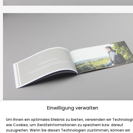
Einwilligung verwalten
Um Ihnen ein optimales Erlebnis zu bieten, verwenden wir Technolog
wie Cookies, um Geräteinformationen zu speichern bzw. darauf
ZURÜCK
WE
zuzugreifen. Wenn Sie diesen Technologien zustimmen, können wir